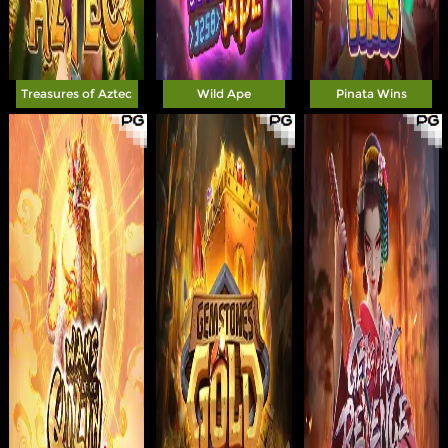
Treasures of Aztec
Wild Ape
Pinata Wins