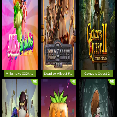
Milkshake XXXtreme
Dead or Alive 2 Feature Buy
Gonzo's Quest 2