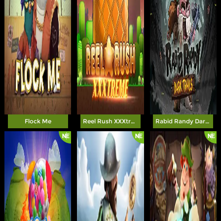
Flock Me
Reel Rush XXXtreme
Rabid Randy Dark Trails