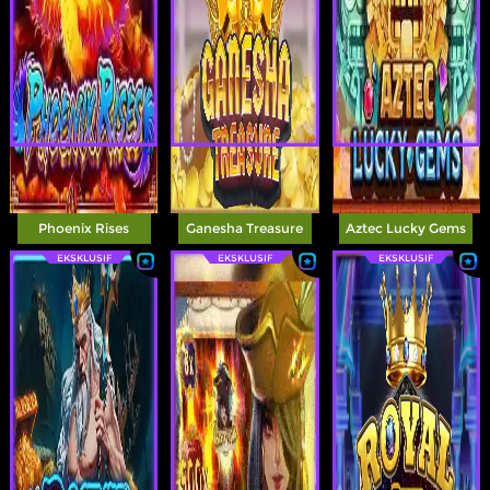
Phoenix Rises
Ganesha Treasure
Aztec Lucky Gems
EKSKLUSIF
EKSKLUSIF
EKSKLUSIF