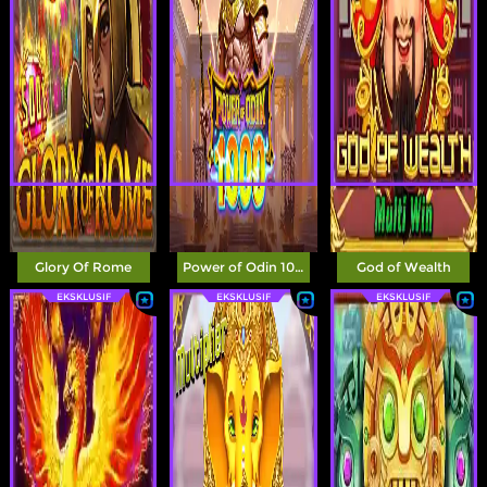
Glory Of Rome
Power of Odin 1000
God of Wealth
EKSKLUSIF
EKSKLUSIF
EKSKLUSIF