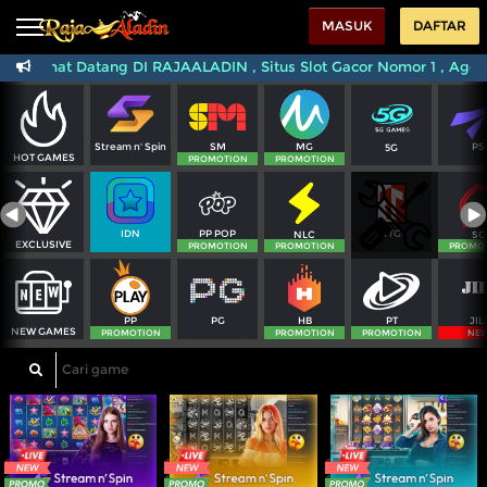
Beranda
MASUK
DAFTAR
elamat Datang DI RAJAALADIN , Situs Slot Gacor Nomor 1 , Agen Cas
Sports
BARU
PROMO
Live Casino
BARU
SM
MG
PS
Stream n' Spin
5G
IDNPoker
BARU
HOT GAMES
PROMOTION
PROMOTION
Slots
PROMO
PP POP
TTG
IDN
NLC
SG
IDNLIVE
EXCLUSIVE
BARU
PROMOTION
PROMOTION
PROMO
Stream N Spin
PG
PT
PP
HB
JILI
NEW GAMES
Arcade
PROMOTION
PROMOTION
PROMOTION
NE
PROMO
Table Games
Lottery
BARU
PROMO
IDNRaffle