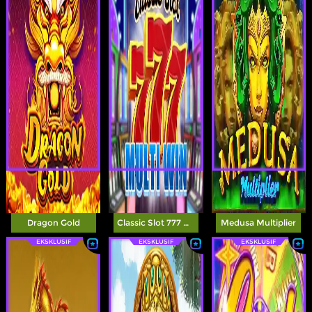
Dragon Gold
Classic Slot 777 Multi Win
Medusa Multiplier
EKSKLUSIF
EKSKLUSIF
EKSKLUSIF