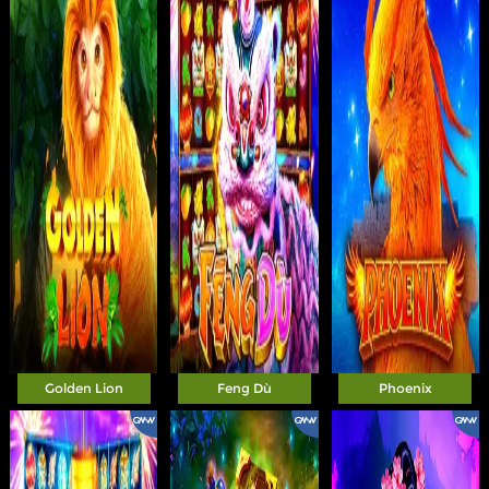
Golden Lion
Feng Dù
Phoenix