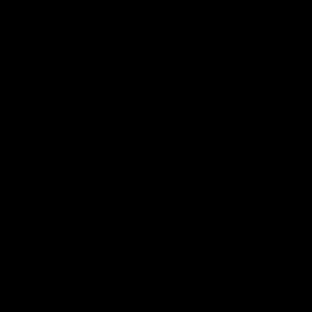
Hot Berries
Wild Dragon Fruit
Griffin