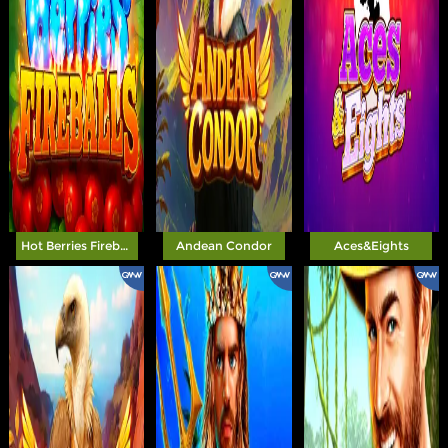
Hot Berries Fireballs
Andean Condor
Aces&Eights