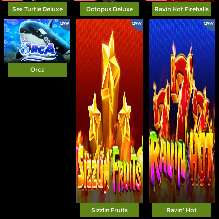
Sea Turtle Deluxe
Octopus Deluxe
Ravin Hot Fireballs
Referral
Promosi
Hubungi Kami
Orca
Live Chat
Pengaduan Customer
Pilih Bahasa:
MASUK
DAFTAR
&copy; Raja Aladin : Situs Agen judi Online Dan
Judi Slot Gacor Lengkap . Hak Cipta Dilindungi.
Sizzlin Fruits
Ravin' Hot